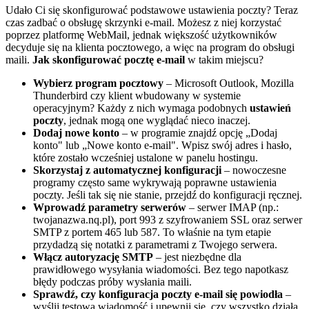
Udało Ci się skonfigurować podstawowe ustawienia poczty? Teraz
czas zadbać o obsługę skrzynki e-mail. Możesz z niej korzystać
poprzez platformę WebMail, jednak większość użytkowników
decyduje się na klienta pocztowego, a więc na program do obsługi
maili.
Jak skonfigurować pocztę e-mail
w takim miejscu?
Wybierz program pocztowy
– Microsoft Outlook, Mozilla
Thunderbird czy klient wbudowany w systemie
operacyjnym? Każdy z nich wymaga podobnych
ustawień
poczty
, jednak mogą one wyglądać nieco inaczej.
Dodaj nowe konto
– w programie znajdź opcję „Dodaj
konto" lub „Nowe konto e-mail". Wpisz swój adres i hasło,
które zostało wcześniej ustalone w panelu hostingu.
Skorzystaj z automatycznej konfiguracji
– nowoczesne
programy często same wykrywają poprawne ustawienia
poczty. Jeśli tak się nie stanie, przejdź do konfiguracji ręcznej.
Wprowadź parametry serwerów
– serwer IMAP (np.:
twojanazwa.nq.pl), port 993 z szyfrowaniem SSL oraz serwer
SMTP z portem 465 lub 587. To właśnie na tym etapie
przydadzą się notatki z parametrami z Twojego serwera.
Włącz autoryzację SMTP
– jest niezbędne dla
prawidłowego wysyłania wiadomości. Bez tego napotkasz
błędy podczas próby wysłania maili.
Sprawdź, czy konfiguracja poczty e-mail się powiodła
–
wyślij testową wiadomość i upewnij się, czy wszystko działa