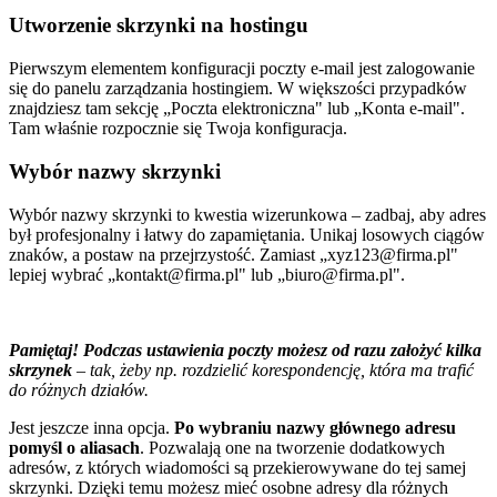
Utworzenie skrzynki na hostingu
Pierwszym elementem konfiguracji poczty e-mail jest zalogowanie
się do panelu zarządzania hostingiem. W większości przypadków
znajdziesz tam sekcję „Poczta elektroniczna" lub „Konta e-mail".
Tam właśnie rozpocznie się Twoja konfiguracja.
Wybór nazwy skrzynki
Wybór nazwy skrzynki to kwestia wizerunkowa – zadbaj, aby adres
był profesjonalny i łatwy do zapamiętania. Unikaj losowych ciągów
znaków, a postaw na przejrzystość. Zamiast „xyz123@firma.pl"
lepiej wybrać „kontakt@firma.pl" lub „biuro@firma.pl".
Pamiętaj!
Podczas ustawienia poczty możesz od razu założyć kilka
skrzynek
– tak, żeby np. rozdzielić korespondencję, która ma trafić
do różnych działów.
Jest jeszcze inna opcja.
Po wybraniu nazwy głównego adresu
pomyśl o aliasach
. Pozwalają one na tworzenie dodatkowych
adresów, z których wiadomości są przekierowywane do tej samej
skrzynki. Dzięki temu możesz mieć osobne adresy dla różnych