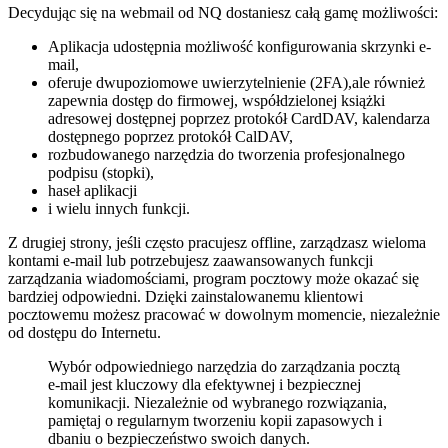
Decydując się na
webmail od NQ
dostaniesz całą gamę możliwości:
Aplikacja udostępnia możliwość konfigurowania skrzynki e-
mail,
oferuje dwupoziomowe uwierzytelnienie (2FA),ale również
zapewnia dostęp do firmowej, współdzielonej książki
adresowej dostępnej poprzez protokół CardDAV, kalendarza
dostępnego poprzez protokół CalDAV,
rozbudowanego narzędzia do tworzenia profesjonalnego
podpisu (stopki),
haseł aplikacji
i wielu innych funkcji.
Z drugiej strony, jeśli często pracujesz offline, zarządzasz wieloma
kontami e-mail lub potrzebujesz zaawansowanych funkcji
zarządzania wiadomościami, program pocztowy może okazać się
bardziej odpowiedni. Dzięki zainstalowanemu klientowi
pocztowemu możesz pracować w dowolnym momencie, niezależnie
od dostępu do Internetu.
Wybór odpowiedniego narzędzia do zarządzania pocztą
e-mail jest kluczowy dla efektywnej i bezpiecznej
komunikacji. Niezależnie od wybranego rozwiązania,
pamiętaj o regularnym tworzeniu kopii zapasowych i
dbaniu o bezpieczeństwo swoich danych.