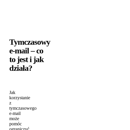
Tymczasowy
e-mail – co
to jest i jak
działa?
Jak
korzystanie
z
tymczasowego
e-mail
może
pomóc
ograniczyć